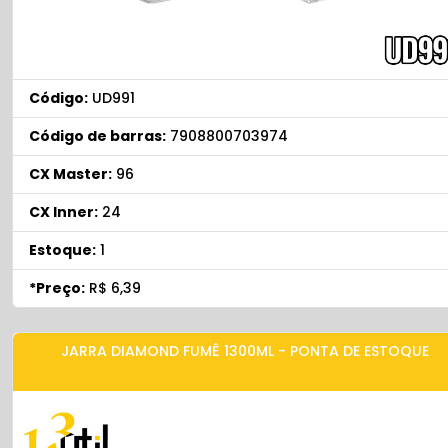
Código:
UD991
Código de barras:
7908800703974
CX Master:
96
CX Inner:
24
Estoque:
1
*Preço:
R$ 6,39
JARRA DIAMOND FUMÊ 1300ML - PONTA DE ESTOQUE