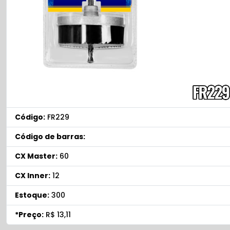
Código:
FR229
Código de barras:
CX Master:
60
CX Inner:
12
Estoque:
300
*Preço:
R$ 13,11