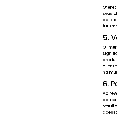
Oferec
seus c
de boa
futura
5. 
O merc
signif
produ
client
há mui
6. 
Ao rev
parcer
result
acesso