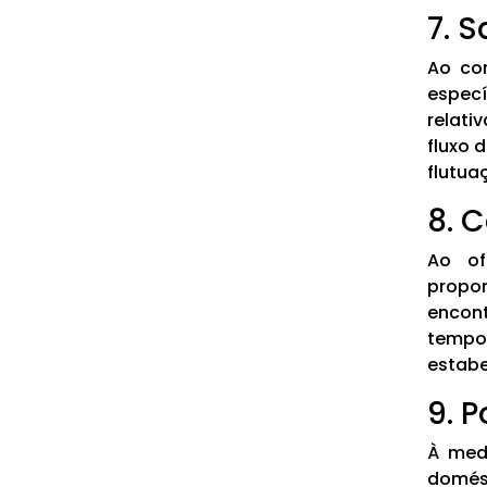
7. 
Ao co
espec
relati
fluxo 
flutua
8. 
Ao of
propo
encon
tempo
estabe
9. 
À med
domést