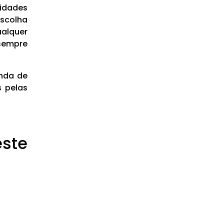
nidades
escolha
alquer
sempre
enda de
s pelas
ste