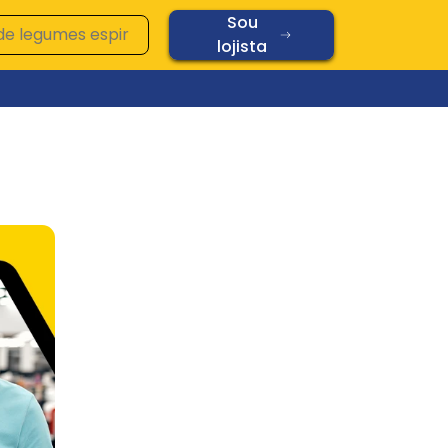
Sou
lojista
Ver todos os produtos
Vidros
Diamond
Oplaine
Copos
Chopp
Cerâmica
Vidros