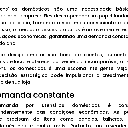
ensílios domésticos são uma necessidade bás
er lar ou empresa. Eles desempenham um papel fund
so dia a dia, tornando a vida mais conveniente e efi
isso, o mercado desses produtos é notavelmente res
tuações econômicas, garantindo uma demanda const
do ano.
cê deseja ampliar sua base de clientes, aumenta
s de lucro e oferecer conveniência incomparável, a 
nsílios domésticos é uma escolha inteligente. Ve
decisão estratégica pode impulsionar o crescimen
o de sua loja.
Demanda constante
manda por utensílios domésticos é const
endentemente das condições econômicas. As p
e precisam de itens como panelas, talheres, 
odomésticos e muito mais. Portanto, ao revender