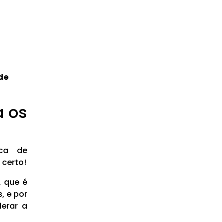
de
a os
sca de
 certo!
, que é
, e por
derar a