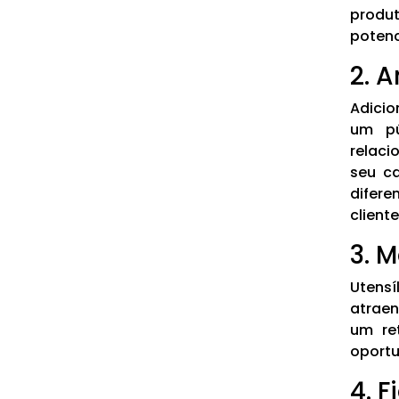
produt
potenc
2. 
Adicio
um pú
relaci
seu c
difere
cliente
3. 
Utens
atraen
um re
oportu
4. F