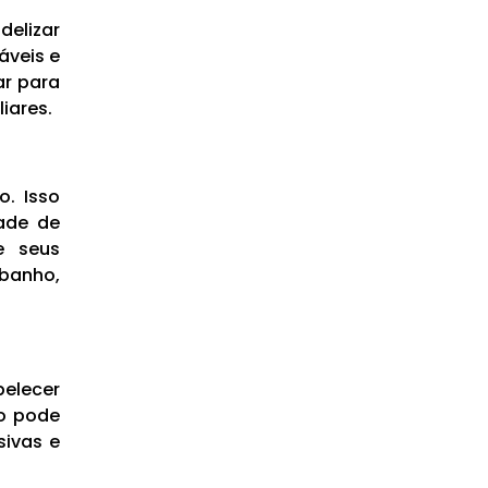
delizar
áveis e
ar para
iares.
o. Isso
dade de
e seus
 banho,
belecer
so pode
sivas e