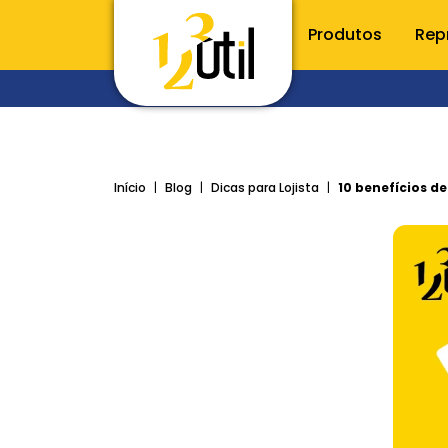
Produtos
Rep
CONHE
Utilidade
Início
Blog
Dicas para Lojista
10 benefícios d
Porta t
Raladore
Utensílio
Talheres
Inox
Acessóri
Cozinha
Organiz
Limpeza e