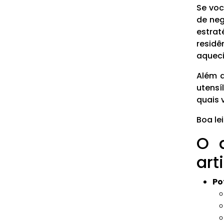
Se voc
de neg
estra
resid
aquec
Além d
utensí
quais 
Boa lei
O 
art
Po