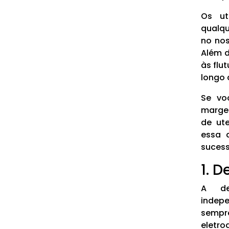
Os ut
qualqu
no nos
Além d
às flu
longo 
Se vo
margen
de ute
essa 
sucess
1. 
A de
indep
sempr
eletr