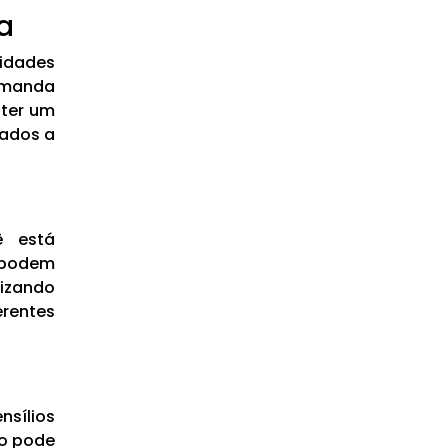
a
idades
emanda
nter um
iados a
ê está
 podem
izando
rentes
sílios
so pode