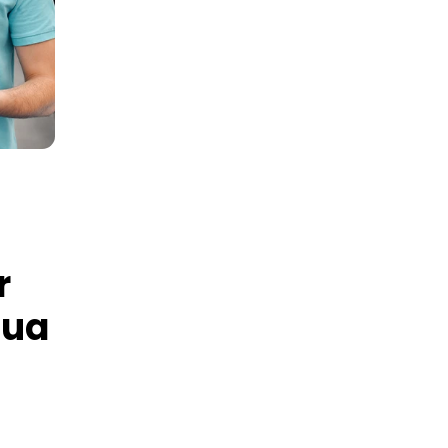
r
sua