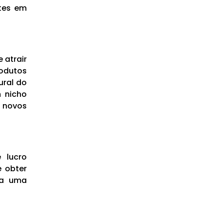
ntes em
 atrair
odutos
ural do
 nicho
r novos
 lucro
e obter
sa uma