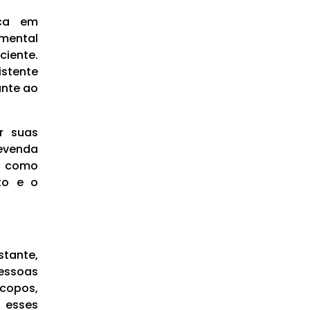
ica em
amental
ciente.
istente
ante ao
r suas
revenda
ja como
to e o
ante,
essoas
copos,
 esses