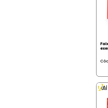
Fai
exe
Cód