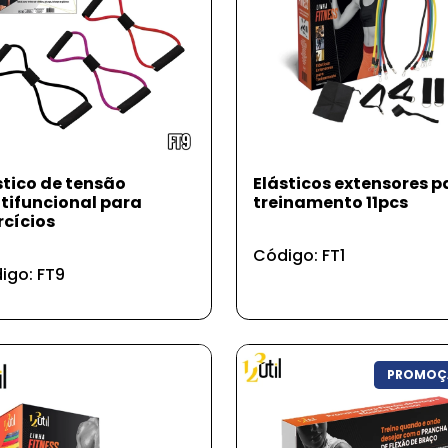
stico de tensão
Elásticos extensores p
tifuncional para
treinamento 11pcs
rcícios
Código: FT1
igo: FT9
PROMOÇ