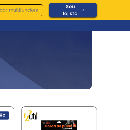
Sou
lojista
Ver todos os produtos
Vidros
Diamond
Oplaine
Copos
Chopp
Cerâmica
Vidros
ÃO