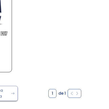
ma
1
de 1
a