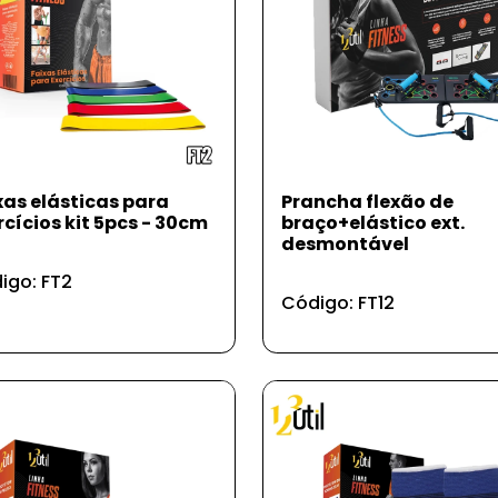
xas elásticas para
Prancha flexão de
rcícios kit 5pcs - 30cm
braço+elástico ext.
desmontável
igo: FT2
Código: FT12