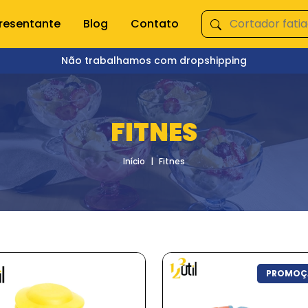
resentante
Blog
Contato
Não trabalhamos com dropshipping
ÇA NOSSAS CATEGORIAS
FITNES
s domésticas
Queima de Estoque
Início
Fitnes
empero e moedor
Fitnes
s e mixer
Pet Shop
s
Jardinagem
Ferramentas
Jogos
os
Brinquedos
Armarinhos
ação
PROMOÇ
 Organização