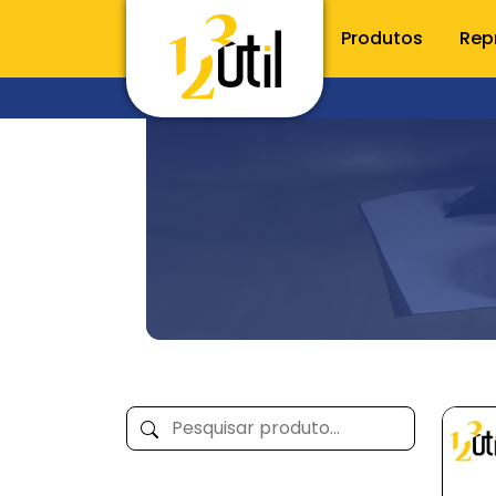
Produtos
Rep
CONHE
Utilidade
Porta t
Raladore
Utensílio
Talheres
Inox
Acessóri
Cozinha
Organiz
Limpeza e