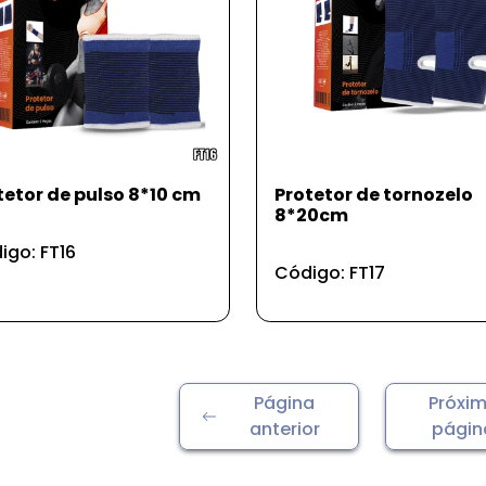
tetor de pulso 8*10 cm
Protetor de tornozelo
8*20cm
igo: FT16
Código: FT17
Página
Próxi
anterior
págin