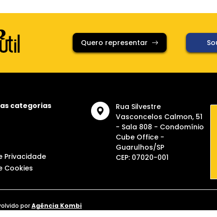
Quero representar
Sou
as categorias
Rua Silvestre
Vasconcelos Calmon, 51
- Sala 808 - Condomínio
Cube Office -
Guarulhos/SP
de Privacidade
CEP: 07020-001
de Cookies
volvido por
Agência Kombi