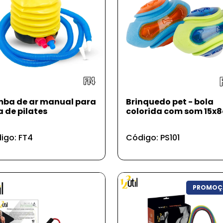
ba de ar manual para
Brinquedo pet - bola
a de pilates
colorida com som 15x
igo: FT4
Código: PS101
PROMOÇ