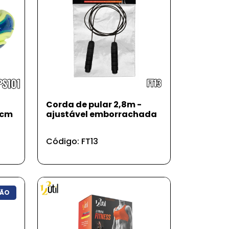
Corda de pular 2,8m -
8cm
ajustável emborrachada
Código: FT13
ÃO