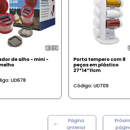
ador de alho - mini -
Porta tempero com 8
melho
peças em plástico
27*14*11cm
igo: UD678
Código: UD709
Página
Próxi
anterior
págin