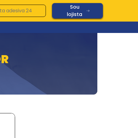
Sou
lojista
Ver todos os produtos
OR
Vidros
Diamond
Oplaine
Copos
Chopp
Cerâmica
Vidros