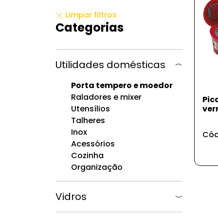
Limpar filtros
Categorias
Utilidades domésticas
Porta tempero e moedor
Raladores e mixer
Pic
ver
Utensílios
Talheres
Inox
Cód
Acessórios
Cozinha
Organização
Vidros