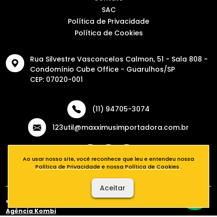
SAC
Política de Privacidade
Política de Cookies
Rua Silvestre Vasconcelos Calmon, 51 - Sala 808 -
Condomínio Cube Office - Guarulhos/SP
CEP: 07020-001
(11) 94705-3074
123util@maxximusimportadora.com.br
Ao usar nosso site, você reconhece que leu e entendeu nossa
Política de Privacidade
e nossa
Política de Cookies
.
Aceitar
® 2026 - 123Útil - Todos os direitos reservados. Desenvolvido por
Agência Kombi