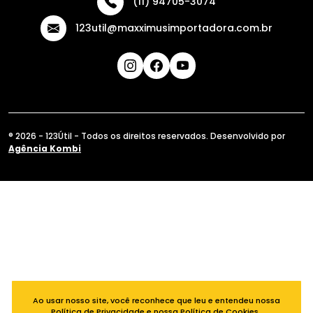
(11) 94705-3074
123util@maxximusimportadora.com.br
® 2026 - 123Útil - Todos os direitos reservados. Desenvolvido por
Agência Kombi
Ao usar nosso site, você reconhece que leu e entendeu nossa
Política de Privacidade
e nossa
Política de Cookies
.