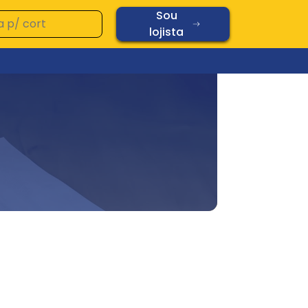
Sou
lojista
Ver todos os produtos
Vidros
Diamond
Oplaine
Copos
Chopp
Cerâmica
Vidros