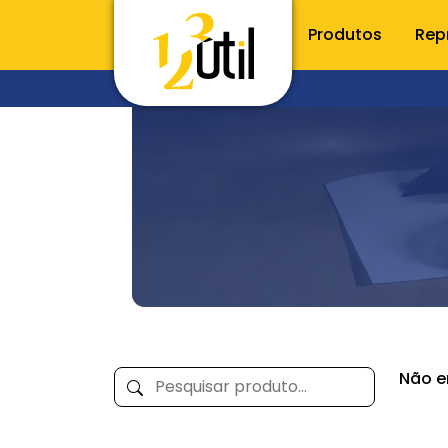
Produtos
Rep
CONHE
Utilidade
Porta t
Raladore
Utensílio
Talheres
Inox
Acessóri
Cozinha
Não e
Organiz
Limpeza e