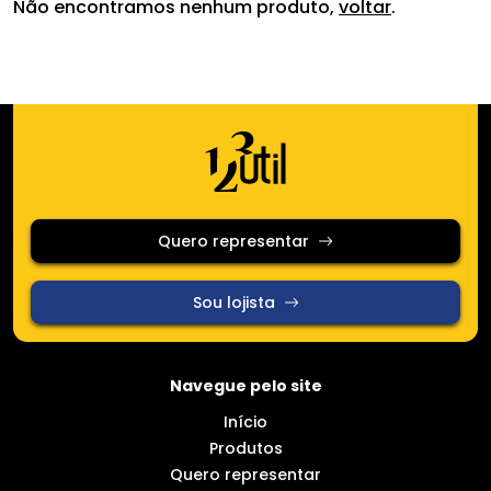
Categorias
Não encontramos nenhum produto,
voltar
.
Utilidades domésticas
Vidros
Queima de Estoque
Quero representar
Cerâmica
Sou lojista
Limpeza e Organização
Navegue pelo site
Promoção
Início
Produtos
Somente em promoção
Quero representar