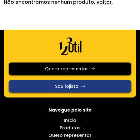
Categorias
Não encontramos nenhum produto,
voltar
.
Utilidades domésticas
Vidros
Queima de Estoque
Quero representar
Cerâmica
Sou lojista
Limpeza e Organização
Navegue pelo site
Promoção
Início
Produtos
Somente em promoção
Quero representar