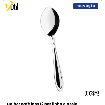
Categorias
PROMOÇÃO
Utilidades domésticas
Vidros
Queima de Estoque
Fitnes
Pet Shop
Jardinagem
Ferramentas
Jogos
Brinquedos
Armarinhos
Colher café inox 12 pcs linha classic