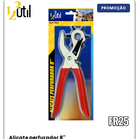
Categorias
PROMOÇÃO
Utilidades domésticas
Vidros
Queima de Estoque
Fitnes
Pet Shop
Jardinagem
Ferramentas
Jogos
Brinquedos
Armarinhos
Alicate perfurador 8''