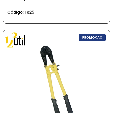
Cerâmica
Código: FR25
Limpeza e Organização
Promoção
PROMOÇÃO
Somente em promoção