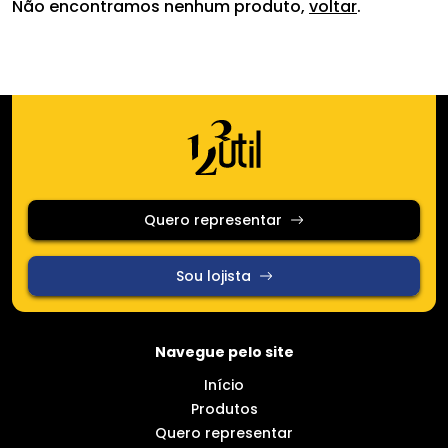
Categorias
Não encontramos nenhum produto,
voltar
.
Utilidades domésticas
Vidros
Queima de Estoque
Quero representar
Cerâmica
Sou lojista
Limpeza e Organização
Navegue pelo site
Promoção
Início
Produtos
Somente em promoção
Quero representar