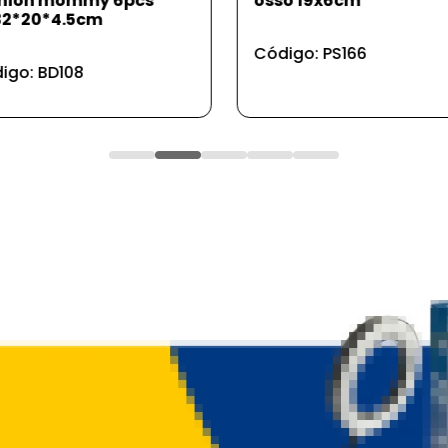
o 19x6cm
indicador de data 135
igo: PS166
Código: UD793