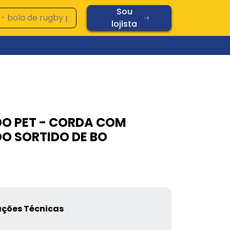
Sou
lojista
Ver todos os produtos
Vidros
O PET - CORDA COM
Diamond
O SORTIDO DE BO
Oplaine
Copos
Chopp
Cerâmica
Vidros
ações Técnicas