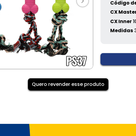
Código de
CX Maste
CX Inner
1
Medidas
Quero revender esse produto