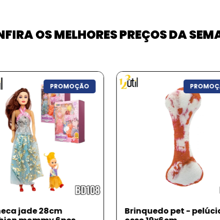
FIRA OS MELHORES PREÇOS DA SE
PROMOÇÃO
PROMOÇ
nquedo pet - pelúcia
Pote hermético c/ trav