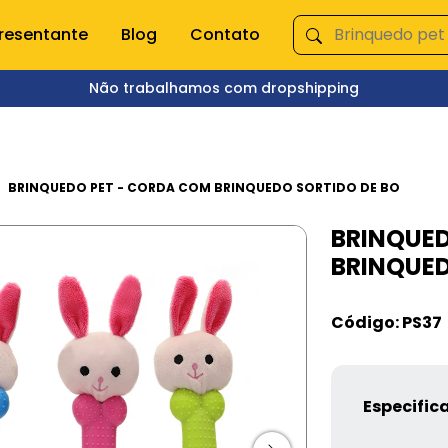
resentante
Blog
Contato
Não trabalhamos com dropshipping
ÇA NOSSAS CATEGORIAS
s domésticas
Queima de Estoque
BRINQUEDO PET - CORDA COM BRINQUEDO SORTIDO DE BO
BRINQUED
empero e moedor
Fitnes
BRINQUED
s e mixer
Pet Shop
s
Jardinagem
Ferramentas
Código: PS37
Jogos
os
Brinquedos
Armarinhos
ação
Especific
 Organização