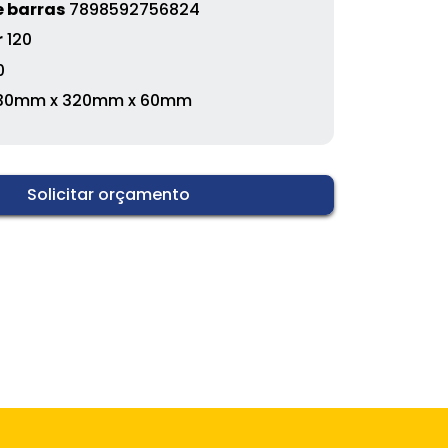
 barras
7898592756824
r
120
0
30mm x 320mm x 60mm
Solicitar orçamento