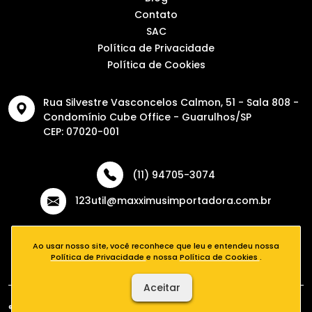
Contato
SAC
Política de Privacidade
Política de Cookies
Rua Silvestre Vasconcelos Calmon, 51 - Sala 808 -
Condomínio Cube Office - Guarulhos/SP
CEP: 07020-001
(11) 94705-3074
123util@maxximusimportadora.com.br
Ao usar nosso site, você reconhece que leu e entendeu nossa
Política de Privacidade
e nossa
Política de Cookies
.
Aceitar
® 2026 - 123Útil - Todos os direitos reservados. Desenvolvido por