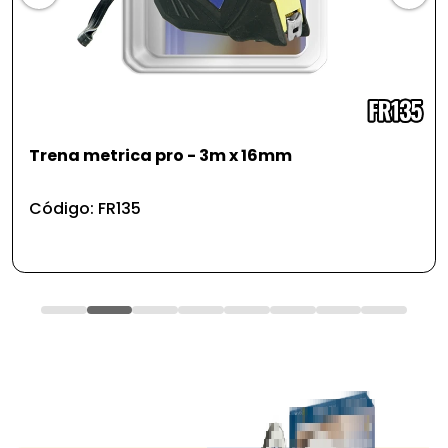
Ralador e faca - jogo de cozinha - 2 pcs
Código: UD526