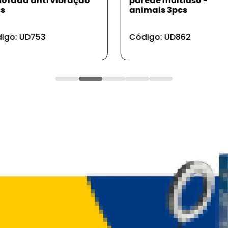
rede multiuso -
com 2 peças 123clean
imais 3pcs
Código: UD926
digo: UD862