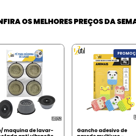
FIRA OS MELHORES PREÇOS DA SE
PROMOÇÃO
ncho adesivo de
Refil para mop intelig