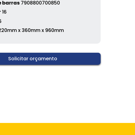
 barras
7908800700850
r
16
6
220mm x 360mm x 960mm
Solicitar orçamento