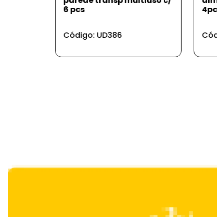
ltiuso c/
almofada anti vibração
pa
4pcs
an
Código: UD753
Có