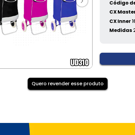
Código de
CX Maste
CX Inner
1
Medidas
Quero revender esse produto