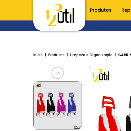
Produtos
Rep
CONHE
Utilidade
Início
Produtos
Limpeza e Organização
CARRI
Porta t
Raladore
Utensílio
Talheres
Inox
Acessóri
Cozinha
Organiz
Limpeza e