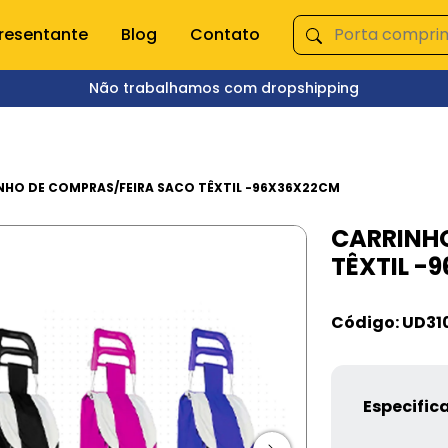
resentante
Blog
Contato
Não trabalhamos com dropshipping
ÇA NOSSAS CATEGORIAS
s domésticas
Queima de Estoque
NHO DE COMPRAS/FEIRA SACO TÊXTIL -96X36X22CM
CARRINH
empero e moedor
Fitnes
TÊXTIL -
s e mixer
Pet Shop
s
Jardinagem
Ferramentas
Código: UD31
Jogos
os
Brinquedos
Armarinhos
ação
Especific
 Organização