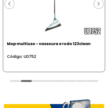
do 123clean
Gancho adesivo de parede prat
6*6cm
Código: UD878