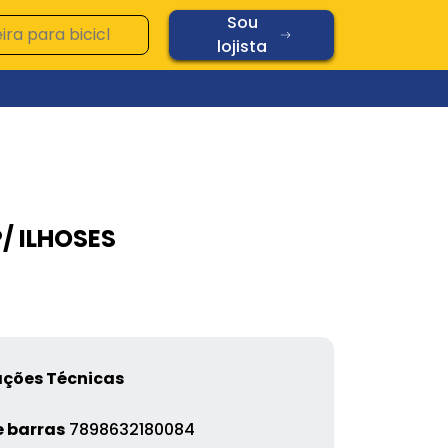
Sou
lojista
Ver todos os produtos
Vidros
/ ILHOSES
Diamond
Oplaine
Copos
8
Chopp
Cerâmica
Vidros
ações Técnicas
 barras
7898632180084