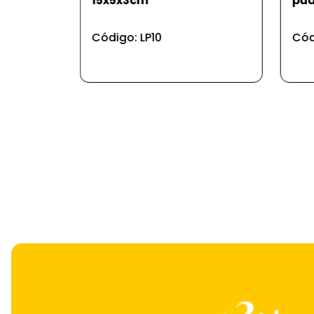
pudim 23,5*9,2 cm
19
Código: UD61
Cód