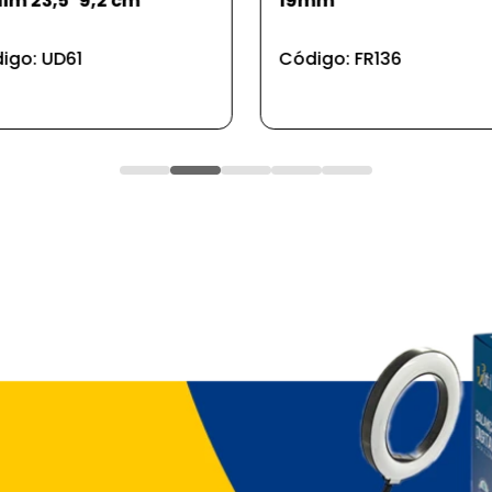
mm
duplo p/caes e gatos
30*16*5,5
igo: FR136
Código: PS3