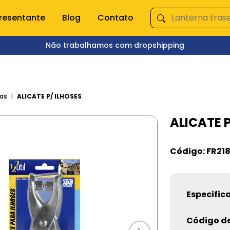
resentante
Blog
Contato
Não trabalhamos com dropshipping
ÇA NOSSAS CATEGORIAS
s domésticas
Queima de Estoque
as
ALICATE P/ ILHOSES
ALICATE P
empero e moedor
Fitnes
s e mixer
Pet Shop
s
Jardinagem
Código: FR21
Ferramentas
Jogos
os
Brinquedos
Armarinhos
Especific
ação
Código de
 Organização