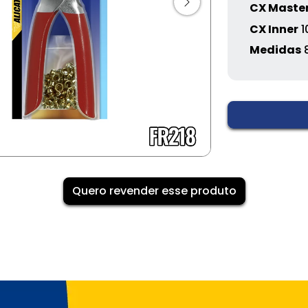
CX Maste
CX Inner
1
Medidas
Quero revender esse produto