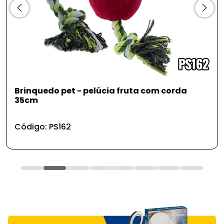
fruta com corda
Gancho adesivo de parede 
borboleta 3pcs
Código: UD858