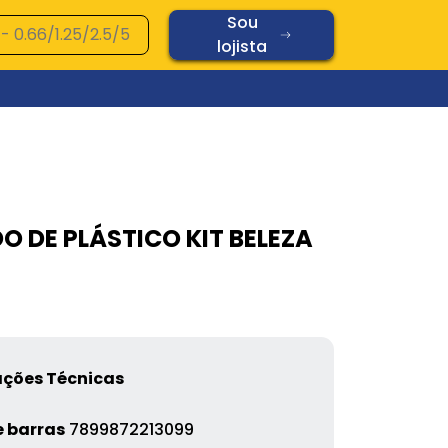
Sou
lojista
Ver todos os produtos
Vidros
O DE PLÁSTICO KIT BELEZA
Diamond
Oplaine
Copos
Chopp
Cerâmica
Vidros
ações Técnicas
 barras
7899872213099