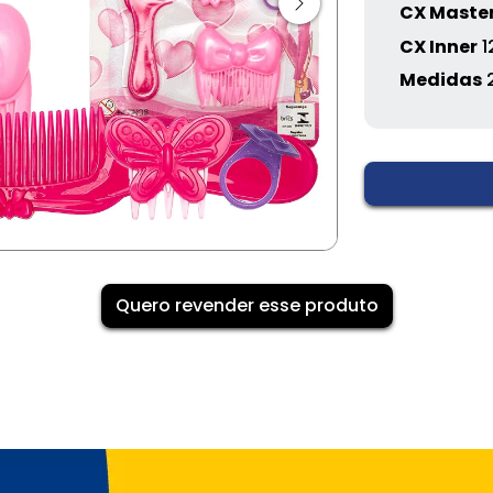
CX Maste
CX Inner
1
Medidas
Quero revender esse produto