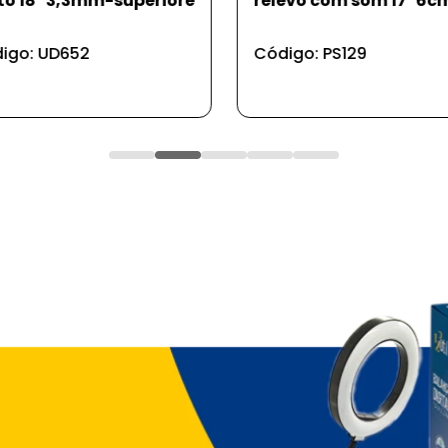
evo com som 17*6cm
manual de gelo - cor
vermelho
igo: PS129
Código: UD611