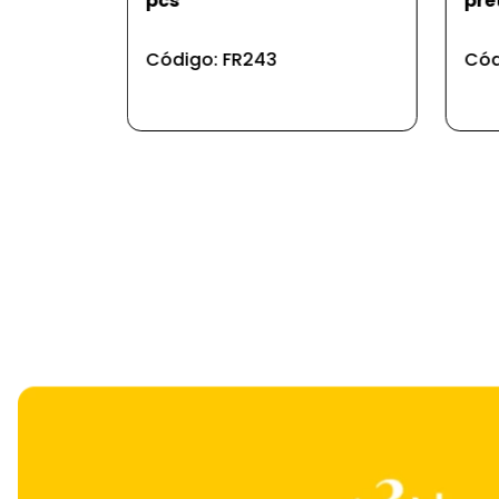
preto 18" 3,3mm-superiore
rel
Código: UD652
Cód