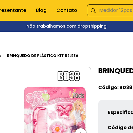
resentante
Blog
Contato
Não trabalhamos com dropshipping
ÇA NOSSAS CATEGORIAS
s domésticas
Queima de Estoque
s
BRINQUEDO DE PLÁSTICO KIT BELEZA
BRINQUED
empero e moedor
Fitnes
s e mixer
Pet Shop
s
Jardinagem
Código: BD38
Ferramentas
Jogos
os
Brinquedos
Armarinhos
Especific
ação
Código de
 Organização