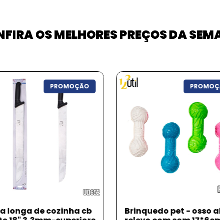
FIRA OS MELHORES PREÇOS DA SE
PROMOÇÃO
PROMOÇ
nquedo pet - osso alto
Triturador / picador