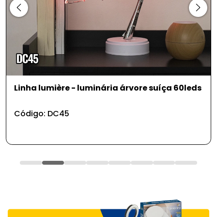
 árvore suíça 60leds
Linha kit pedreiro gesseiro
Código: FR225