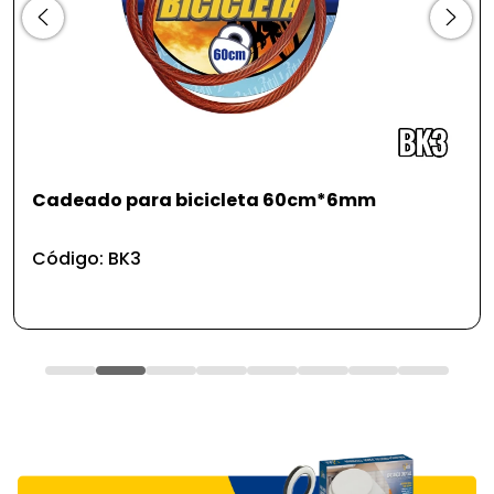
Cadeado para bicicleta 60cm*6mm
B
p
Código: BK3
C