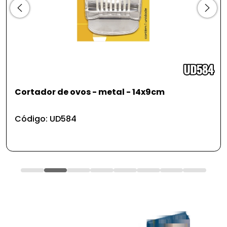
cm
Broca aço rapido jg c/ 13 pcs
Código: FR104