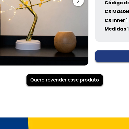
Código de
CX Maste
CX Inner
1
Medidas
Quero revender esse produto