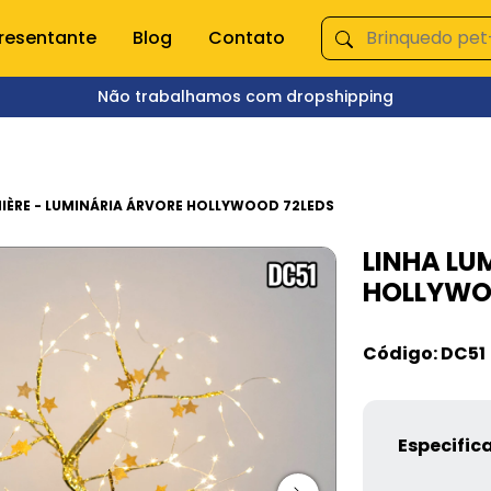
resentante
Blog
Contato
Não trabalhamos com dropshipping
ÇA NOSSAS CATEGORIAS
s domésticas
Queima de Estoque
MIÈRE - LUMINÁRIA ÁRVORE HOLLYWOOD 72LEDS
LINHA LU
empero e moedor
Fitnes
HOLLYWO
s e mixer
Pet Shop
s
Jardinagem
Ferramentas
Código: DC51
Jogos
os
Brinquedos
Armarinhos
ação
Especific
 Organização