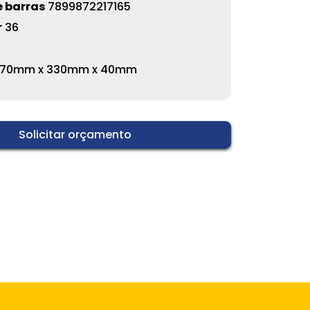
 barras
7899872217165
r
36
170mm x 330mm x 40mm
Solicitar orçamento