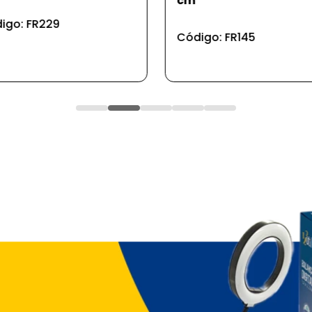
bicicleta recarregável
igo: FR145
Código: BK15