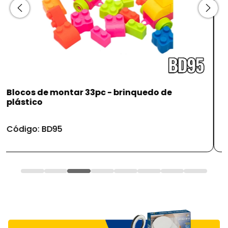
Ralador, faca e descasc. - inox - jg cozinha -
3pc
Código: UD542