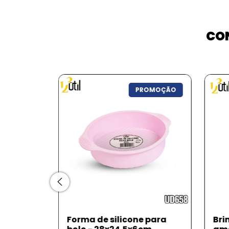
CON
OMOÇÃO
PROMOÇÃO
anto
Forma de silicone para
Bri