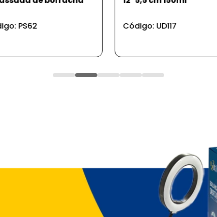
ssada de borracha
12*5,5 cm 150ml
igo: PS62
Código: UD117