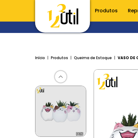
Produtos
Rep
CONHE
Utilidade
Início
Produtos
Queima de Estoque
VASO DE 
Porta t
Raladore
Utensílio
Talheres
Inox
Acessóri
Cozinha
Organiz
Limpeza e