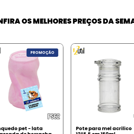
FIRA OS MELHORES PREÇOS DA SE
PROMOÇÃO
nquedo pet - lata
Pote para mel acrilico