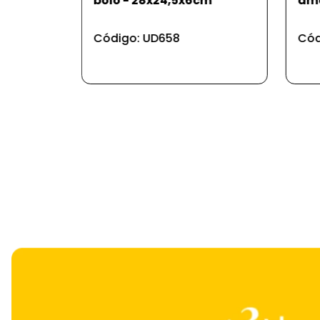
bolo - 28x24,5x6cm
ama
Código: UD658
Cód