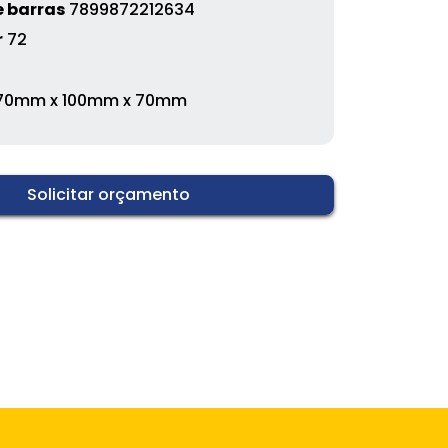
 barras
7899872212634
r
72
70mm x 100mm x 70mm
Solicitar orçamento