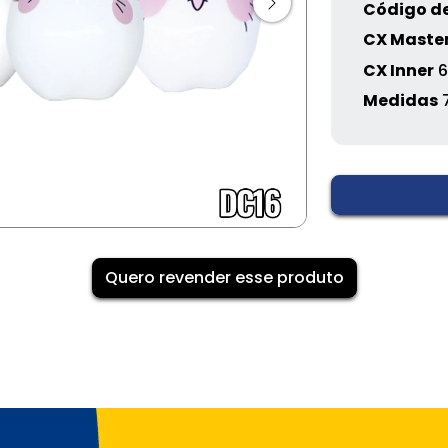
Código de
CX Maste
CX Inner
6
Medidas
Quero revender esse produto