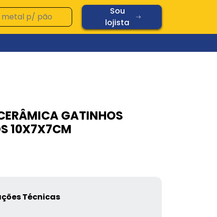
Sou
lojista
Ver todos os produtos
Vidros
 CERÂMICA GATINHOS
Diamond
S 10X7X7CM
Oplaine
Copos
Chopp
Cerâmica
Vidros
ações Técnicas