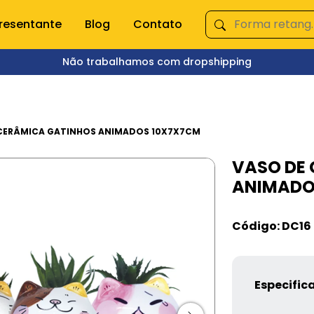
resentante
Blog
Contato
Não trabalhamos com dropshipping
ÇA NOSSAS CATEGORIAS
s domésticas
Queima de Estoque
CERÂMICA GATINHOS ANIMADOS 10X7X7CM
VASO DE
empero e moedor
Fitnes
ANIMADO
s e mixer
Pet Shop
s
Jardinagem
Ferramentas
Código: DC16
Jogos
os
Brinquedos
Armarinhos
ação
Especific
 Organização