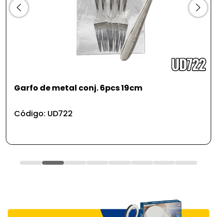
Garfo de metal conj. 6pcs 19cm
Código: UD722