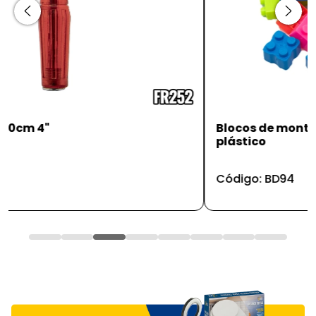
Blocos de montar 28pc - brinquedo de
plástico
Código: BD94