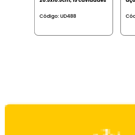
ra 250º
20.5x10.5cm, 15 cavidades
aço
Código: UD488
Cód