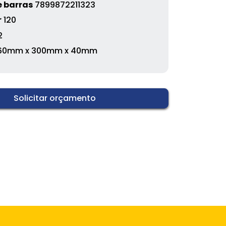
 barras
7899872211323
r
120
2
60mm x 300mm x 40mm
Solicitar orçamento