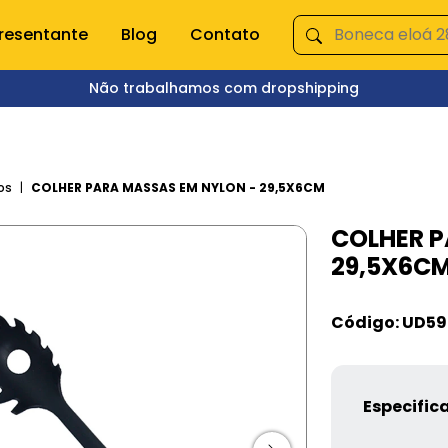
resentante
Blog
Contato
Não trabalhamos com dropshipping
ÇA NOSSAS CATEGORIAS
s domésticas
Queima de Estoque
os
COLHER PARA MASSAS EM NYLON - 29,5X6CM
COLHER P
empero e moedor
Fitnes
29,5X6C
s e mixer
Pet Shop
s
Jardinagem
Ferramentas
Código: UD59
Jogos
os
Brinquedos
Armarinhos
ação
Especific
 Organização