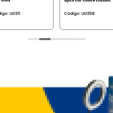
 inox
5pcs cor cobre classic
igo: UD311
Código: UD358