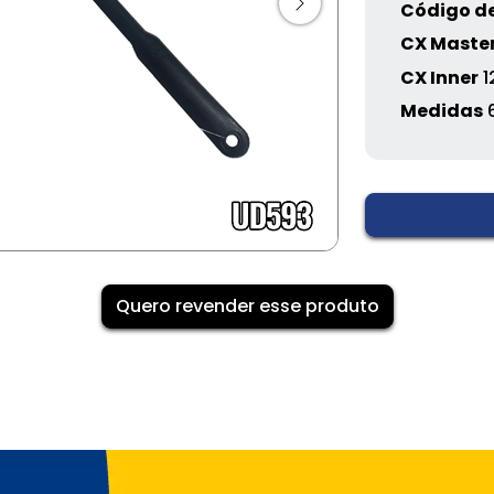
Código de
CX Maste
CX Inner
1
Medidas
Quero revender esse produto