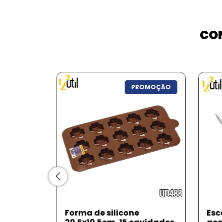
CON
PROMOÇÃO
rm. silic
Forma de silicone
Esc