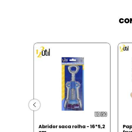
CON
PROMOÇÃO
 - 16*5,2
Papel descartável p/ air
Pen