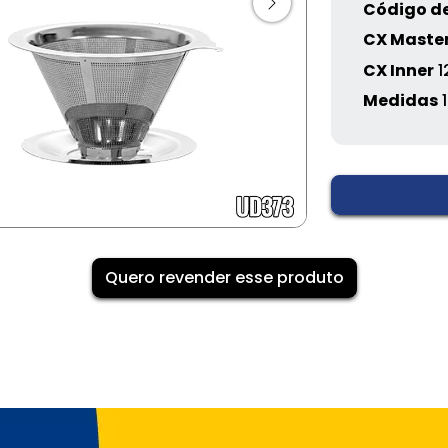
Código de
CX Maste
CX Inner
1
Medidas
1
Quero revender esse produto