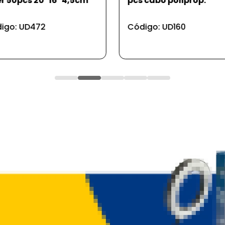
 cabo poliprop.
pão pq 25*13*6cm 165
igo: UD160
Código: UD9