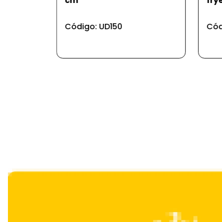
fryer 50pcs 20*16*4,5cm
pcs
Código: UD472
Cód