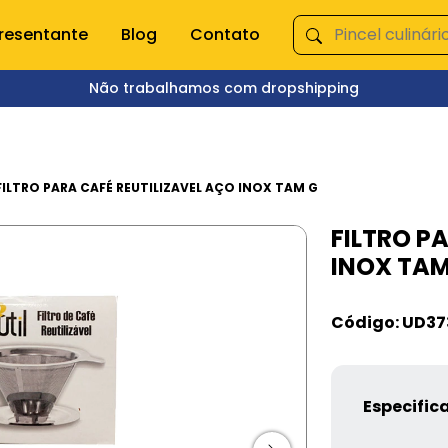
resentante
Blog
Contato
Não trabalhamos com dropshipping
ÇA NOSSAS CATEGORIAS
s domésticas
Queima de Estoque
FILTRO PARA CAFÉ REUTILIZAVEL AÇO INOX TAM G
FILTRO P
empero e moedor
Fitnes
INOX TAM
s e mixer
Pet Shop
s
Jardinagem
Ferramentas
Código: UD37
Jogos
os
Brinquedos
Armarinhos
ação
Especific
 Organização