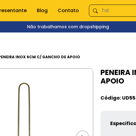
resentante
Blog
Contato
Não trabalhamos com dropshipping
ÇA NOSSAS CATEGORIAS
s domésticas
Queima de Estoque
PENEIRA INOX 6CM C/ GANCHO DE APOIO
PENEIRA 
empero e moedor
Fitnes
APOIO
s e mixer
Pet Shop
s
Jardinagem
Ferramentas
Código: UD55
Jogos
os
Brinquedos
Armarinhos
ação
Especific
 Organização