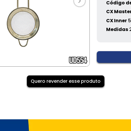
Código de
CX Maste
CX Inner
5
Medidas
Quero revender esse produto