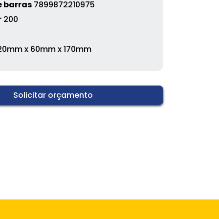
 barras
7899872210975
r
200
20mm x 60mm x 170mm
Solicitar orçamento