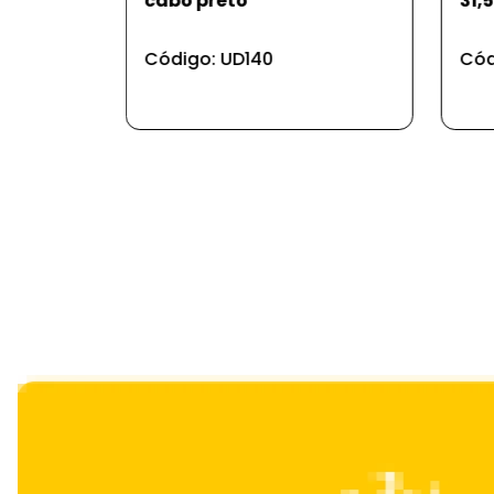
31,5*31,5*1,5 cm 250g
alu
Código: UD2
Cód