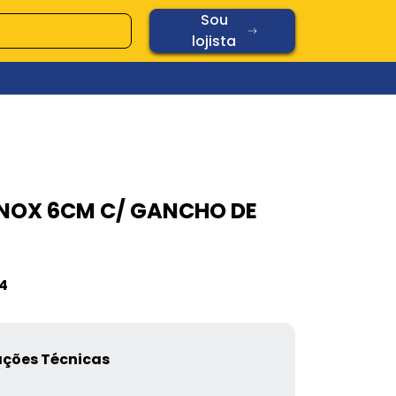
Sou
lojista
Ver todos os produtos
Vidros
INOX 6CM C/ GANCHO DE
Diamond
Oplaine
Copos
Chopp
4
Cerâmica
Vidros
ações Técnicas