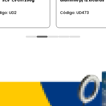
mínio p/ 12 xícaras
de cozinha 5kgs - uni
igo: UD473
Código: UD345