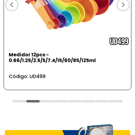
Medidor 12pcs -
B
0.66/1.25/2.5/5/7.4/15/60/85/125ml
C
Código: UD499