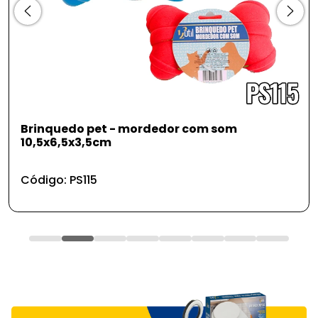
som
Brinquedo pet - pelúcia charuto 19
Código: PS187