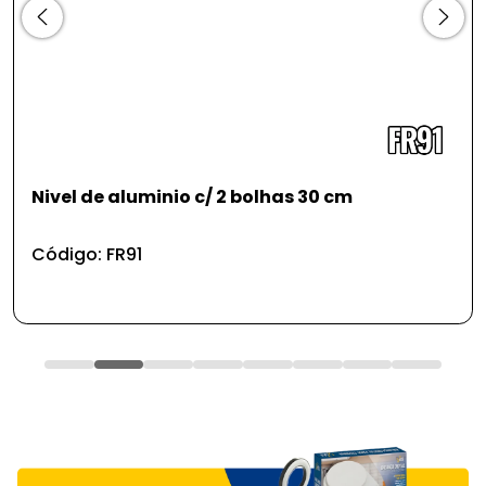
 30 cm
Brinquedo pet - bola - alto rele
Código: PS123