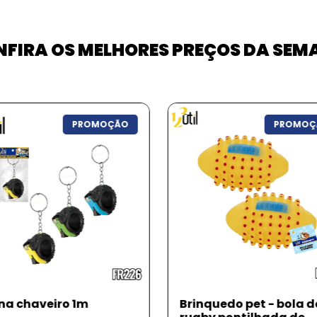
FIRA OS MELHORES PREÇOS DA SE
PROMOÇÃO
PROMOÇ
na chaveiro 1m
Brinquedo pet - bola d