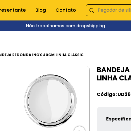
resentante
Blog
Contato
Não trabalhamos com dropshipping
ÇA NOSSAS CATEGORIAS
s domésticas
Queima de Estoque
NDEJA REDONDA INOX 40CM LINHA CLASSIC
BANDEJA
empero e moedor
Fitnes
LINHA CL
s e mixer
Pet Shop
s
Jardinagem
Ferramentas
Código: UD26
Jogos
os
Brinquedos
Armarinhos
ação
Especific
 Organização