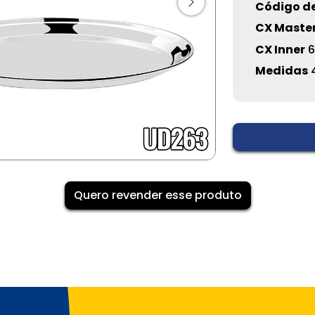
Código de
CX Maste
CX Inner
6
Medidas
Quero revender esse produto