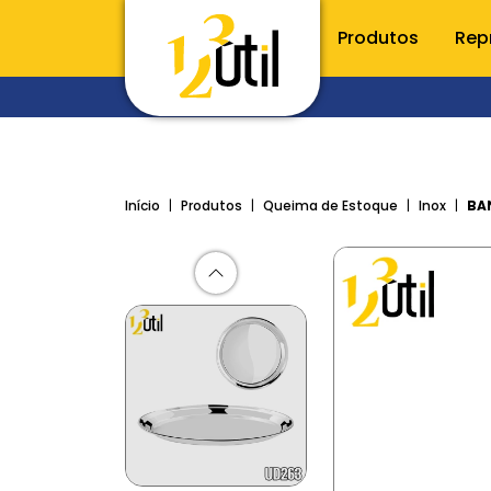
Produtos
Rep
CONHE
Utilidade
Início
Produtos
Queima de Estoque
Inox
BA
Porta t
Raladore
Utensílio
Talheres
Inox
Acessóri
Cozinha
Organiz
Limpeza e