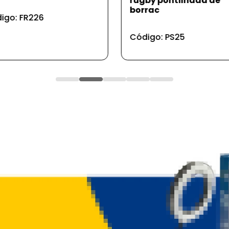
rugby pontilhada de
borrac
igo: FR226
Código: PS25