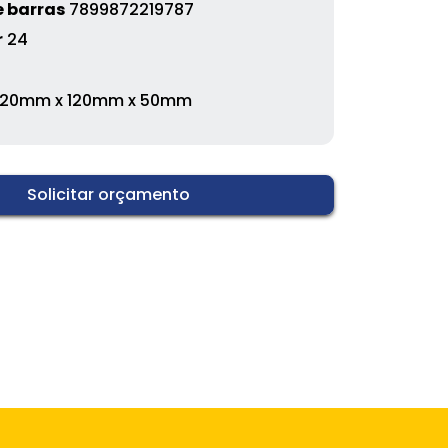
 barras
7899872219787
r
24
120mm x 120mm x 50mm
Solicitar orçamento