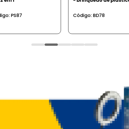
rinquedo de plástico
cristal - ps cristal
igo: BD78
Código: UD920