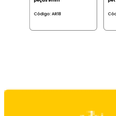
pet 2 em 1
- b
Código: PS87
Cód