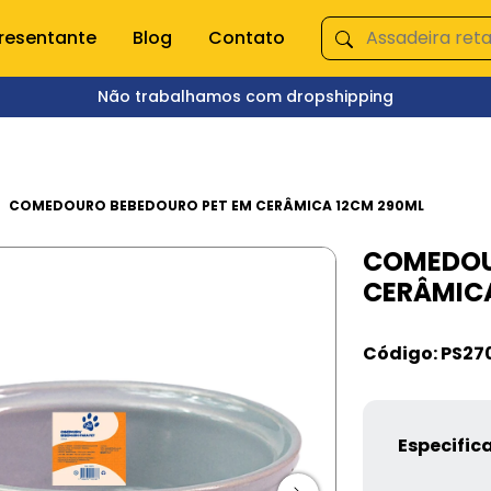
resentante
Blog
Contato
Não trabalhamos com dropshipping
ÇA NOSSAS CATEGORIAS
s domésticas
Queima de Estoque
COMEDOURO BEBEDOURO PET EM CERÂMICA 12CM 290ML
COMEDOU
empero e moedor
Fitnes
CERÂMICA
s e mixer
Pet Shop
s
Jardinagem
Ferramentas
Código: PS27
Jogos
os
Brinquedos
Armarinhos
ação
Especific
 Organização