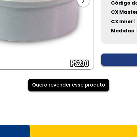
Código de
CX Maste
CX Inner
1
Medidas
Quero revender esse produto