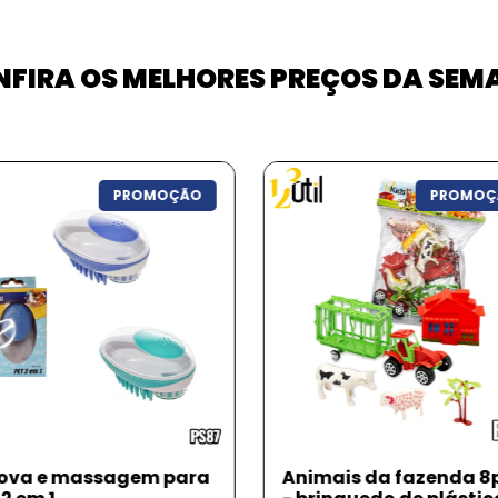
FIRA OS MELHORES PREÇOS DA SE
PROMOÇÃO
PROMOÇ
mais da fazenda 8pcs
Bandeja oval palha