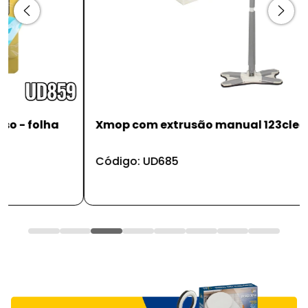
Xmop com extrusão manual 123clean
Código: UD685