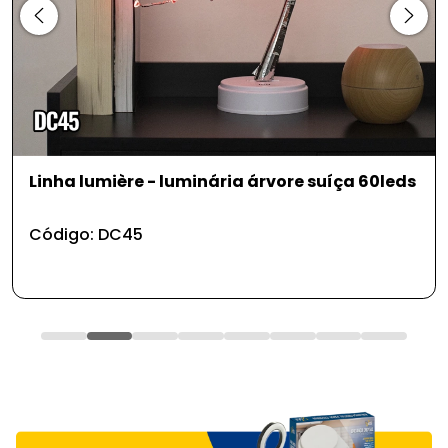
Brinquedo pet - bola corações com som
7,5cm
Código: PS138