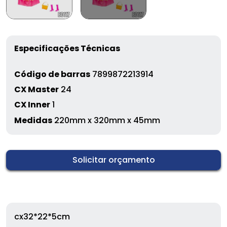
Especificações Técnicas
Código de barras
7899872213914
CX Master
24
CX Inner
1
Medidas
220mm x 320mm x 45mm
Solicitar orçamento
cx32*22*5cm