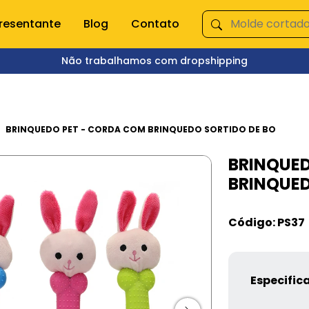
resentante
Blog
Contato
Não trabalhamos com dropshipping
ÇA NOSSAS CATEGORIAS
s domésticas
Queima de Estoque
BRINQUEDO PET - CORDA COM BRINQUEDO SORTIDO DE BO
BRINQUED
empero e moedor
Fitnes
BRINQUED
s e mixer
Pet Shop
s
Jardinagem
Ferramentas
Código: PS37
Jogos
os
Brinquedos
Armarinhos
ação
Especific
 Organização