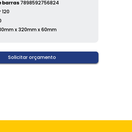
 barras
7898592756824
r
120
0
30mm x 320mm x 60mm
Solicitar orçamento