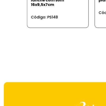
plástico
mes
pre
Código: JG6
Cód