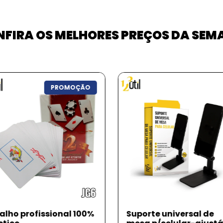
FIRA OS MELHORES PREÇOS DA SE
PROMOÇ
orte universal de
Brinquedo pet - mord