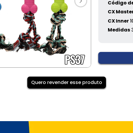
Código de
CX Maste
CX Inner
1
Medidas
Quero revender esse produto