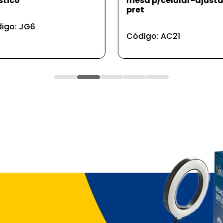
a p/celular-ajustável
bola com corda 7,5cm
t
Código: PS155
igo: AC21