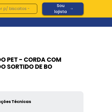
Sou
lojista
Ver todos os produtos
Vidros
O PET - CORDA COM
Diamond
O SORTIDO DE BO
Oplaine
Copos
Chopp
Cerâmica
Vidros
ações Técnicas