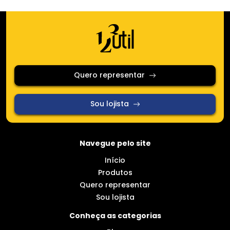
Produtos
Quero representar
Sou lojista
Conheça as categorias
Blog
Contato
SAC
Política de Privacidade
Política de Cookies
Rua Silvestre Vasconcelos Calmon, 51 - Sala 808 -
Condomínio Cube Office - Guarulhos/SP
CEP: 07020-001
(11) 94705-3074
123util@maxximusimportadora.com.br