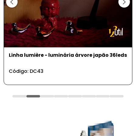
Brinquedo pet - bola colorida 7.5cm
Código: PS105