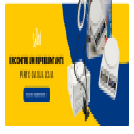
Quero representar
Sou lojista
Navegue pelo site
Início