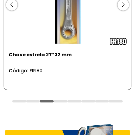
Porta objetos - organizador aramado rose
gold
Código: DC58