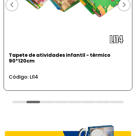
o
Espátula em aço inox linha classic
Código: UD218