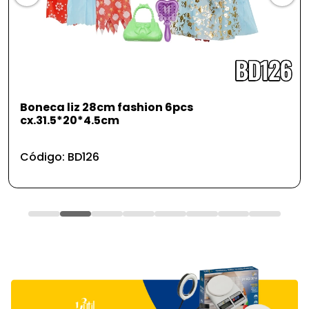
shion 6pcs
Formao de metal c/ cb d
Código: FR32