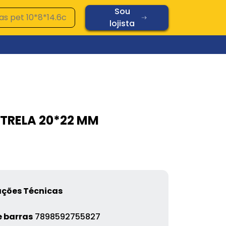
Sou
lojista
Ver todos os produtos
Vidros
TRELA 20*22 MM
Diamond
Oplaine
Copos
6
Chopp
Cerâmica
Vidros
ações Técnicas
 barras
7898592755827