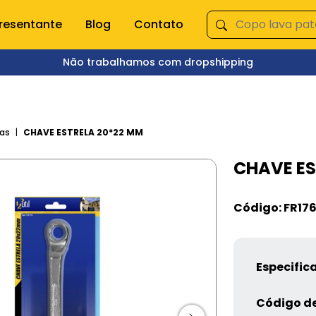
resentante
Blog
Contato
Não trabalhamos com dropshipping
ÇA NOSSAS CATEGORIAS
s domésticas
Queima de Estoque
as
CHAVE ESTRELA 20*22 MM
CHAVE ES
empero e moedor
Fitnes
s e mixer
Pet Shop
s
Jardinagem
Código: FR17
Ferramentas
Jogos
os
Brinquedos
Armarinhos
Especific
ação
Código de
 Organização