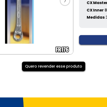
CX Maste
CX Inner
8
Medidas
Quero revender esse produto