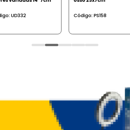
o 23x7cm
rugby pontilhada de
borrac
igo: PS158
Código: PS25