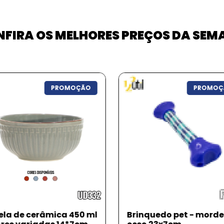
FIRA OS MELHORES PREÇOS DA SE
PROMOÇÃO
PROMOÇ
nquedo pet - mordedor
Brinquedo pet - bola d