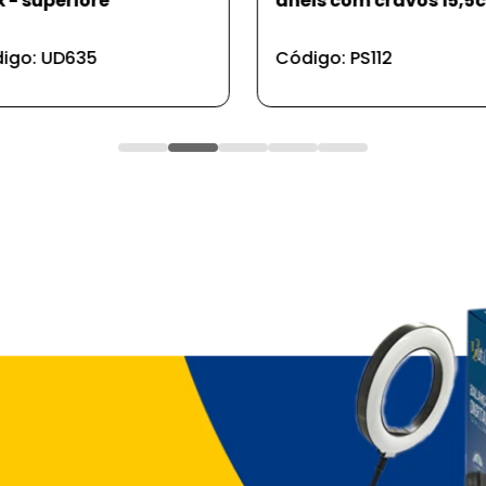
is com cravos 15,5cm
cogumelo 8x7cm
igo: PS112
Código: PS186