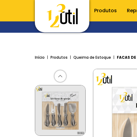
Produtos
Rep
CONHE
Utilidade
Início
Produtos
Queima de Estoque
FACAS DE 
Porta t
Raladore
Utensílio
Talheres
Inox
Acessóri
Cozinha
Organiz
Limpeza e