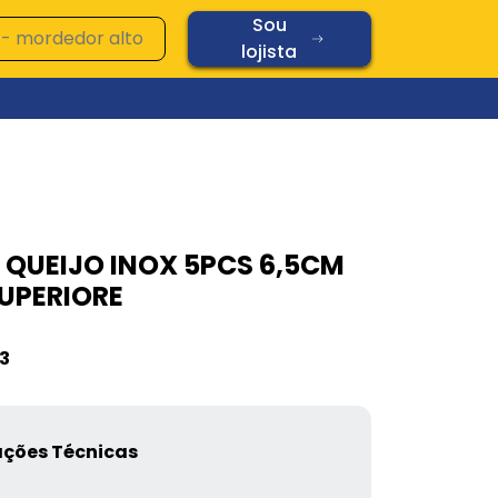
Sou
lojista
Ver todos os produtos
Vidros
 QUEIJO INOX 5PCS 6,5CM
Diamond
SUPERIORE
Oplaine
Copos
Chopp
3
Cerâmica
Vidros
ações Técnicas