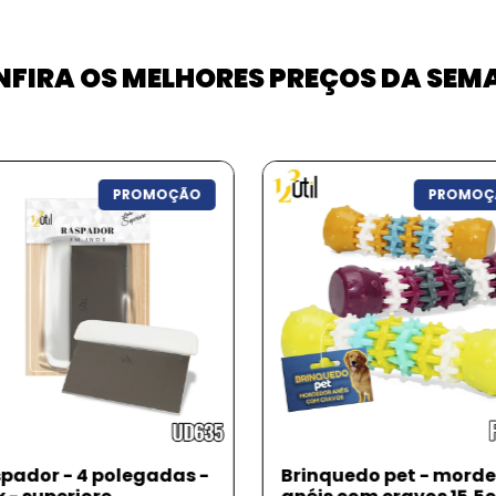
FIRA OS MELHORES PREÇOS DA SE
PROMOÇÃO
PROMOÇ
nquedo pet - mordedor
Brinquedo pet - pelúci