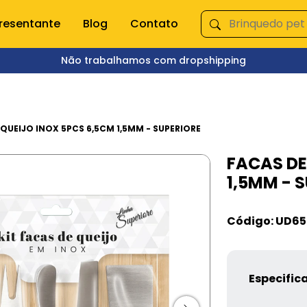
resentante
Blog
Contato
Não trabalhamos com dropshipping
ÇA NOSSAS CATEGORIAS
s domésticas
Queima de Estoque
QUEIJO INOX 5PCS 6,5CM 1,5MM - SUPERIORE
FACAS DE
empero e moedor
Fitnes
1,5MM - 
s e mixer
Pet Shop
s
Jardinagem
Ferramentas
Código: UD65
Jogos
os
Brinquedos
Armarinhos
ação
Especific
 Organização