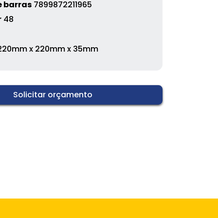
 barras
7899872211965
r
48
220mm x 220mm x 35mm
Solicitar orçamento