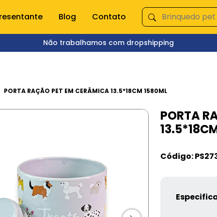
resentante
Blog
Contato
Não trabalhamos com dropshipping
ÇA NOSSAS CATEGORIAS
s domésticas
Queima de Estoque
PORTA RAÇÃO PET EM CERÂMICA 13.5*18CM 1580ML
PORTA R
empero e moedor
Fitnes
13.5*18C
s e mixer
Pet Shop
s
Jardinagem
Ferramentas
Código: PS27
Jogos
os
Brinquedos
Armarinhos
ação
Especific
 Organização