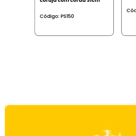
coruja com corda 31cm
Cód
Código: PS150