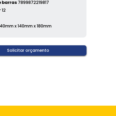
 barras
7899872219817
r
12
40mm x 140mm x 180mm
Solicitar orçamento