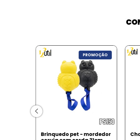
CON
PROMOÇÃO
stico de
Brinquedo pet - mordedor
Cha