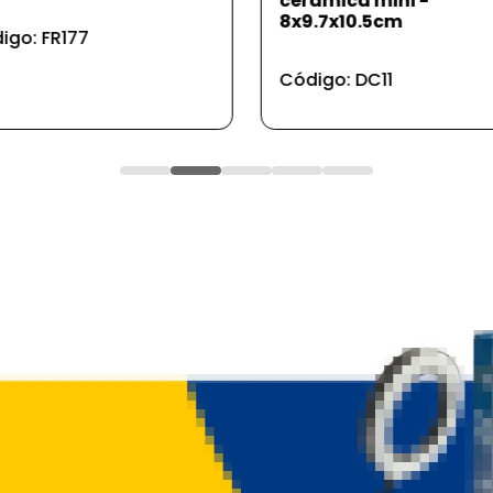
cerâmica mini -
8x9.7x10.5cm
igo: FR177
Código: DC11