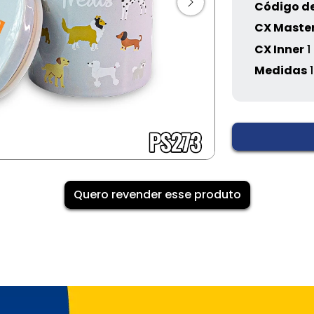
Código de
CX Maste
CX Inner
1
Medidas
1
Quero revender esse produto