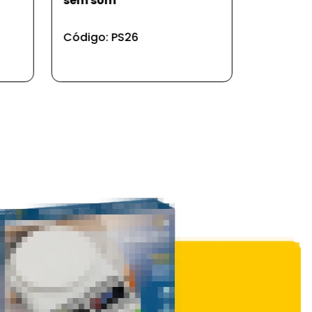
sem som
Código: 
Código: PS26