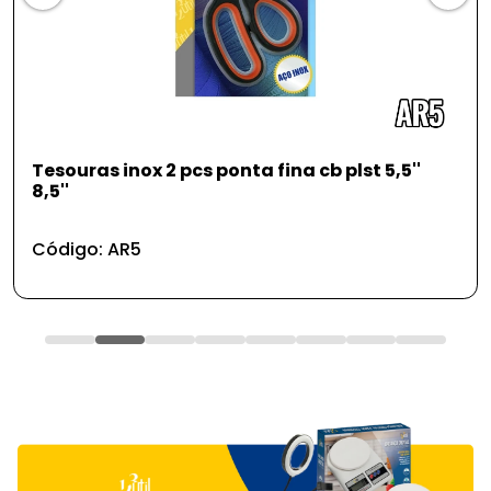
Tesouras inox 2 pcs ponta fina cb plst 5,5''
8,5''
Código: AR5