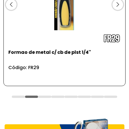
Formao de metal c/ cb de plst 1/4''
F
s
Código: FR29
C