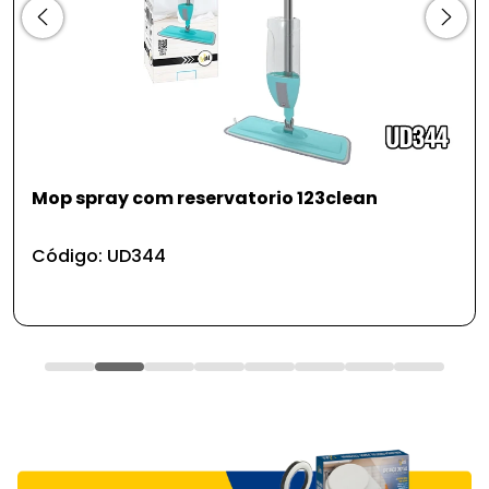
m reservatorio 123clean
Gancho adesivo 
4
Código: UD731