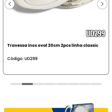
Forma redo de metal p/ pudim gd 24*6,5cm
370g
Código: UD158